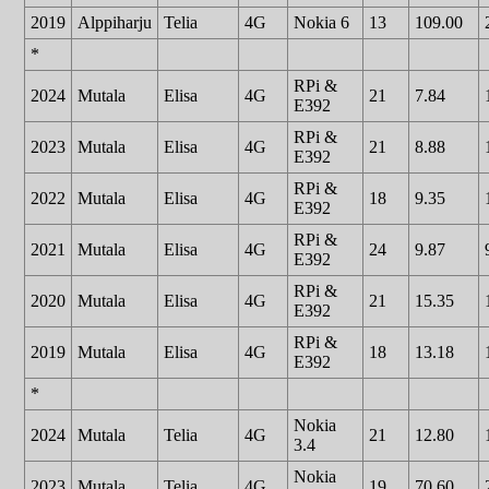
2019
Alppiharju
Telia
4G
Nokia 6
13
109.00
*
RPi &
2024
Mutala
Elisa
4G
21
7.84
E392
RPi &
2023
Mutala
Elisa
4G
21
8.88
E392
RPi &
2022
Mutala
Elisa
4G
18
9.35
E392
RPi &
2021
Mutala
Elisa
4G
24
9.87
E392
RPi &
2020
Mutala
Elisa
4G
21
15.35
E392
RPi &
2019
Mutala
Elisa
4G
18
13.18
E392
*
Nokia
2024
Mutala
Telia
4G
21
12.80
3.4
Nokia
2023
Mutala
Telia
4G
19
70.60