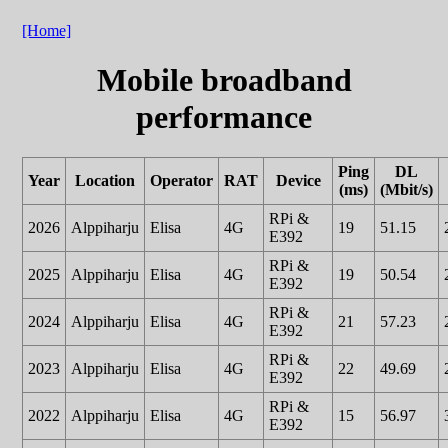
[Home]
Mobile broadband
performance
Ping
DL
Year
Location
Operator
RAT
Device
(ms)
(Mbit/s)
RPi &
2026
Alppiharju
Elisa
4G
19
51.15
E392
RPi &
2025
Alppiharju
Elisa
4G
19
50.54
E392
RPi &
2024
Alppiharju
Elisa
4G
21
57.23
E392
RPi &
2023
Alppiharju
Elisa
4G
22
49.69
E392
RPi &
2022
Alppiharju
Elisa
4G
15
56.97
E392