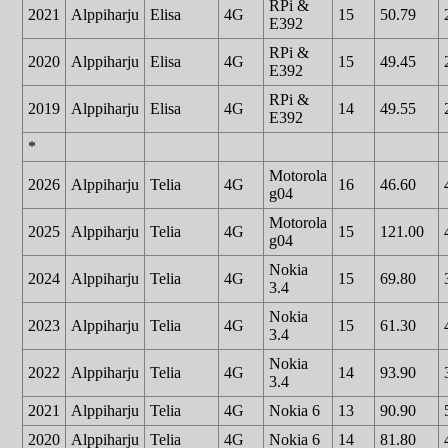
RPi &
2021
Alppiharju
Elisa
4G
15
50.79
E392
RPi &
2020
Alppiharju
Elisa
4G
15
49.45
E392
RPi &
2019
Alppiharju
Elisa
4G
14
49.55
E392
*
Motorola
2026
Alppiharju
Telia
4G
16
46.60
g04
Motorola
2025
Alppiharju
Telia
4G
15
121.00
g04
Nokia
2024
Alppiharju
Telia
4G
15
69.80
3.4
Nokia
2023
Alppiharju
Telia
4G
15
61.30
3.4
Nokia
2022
Alppiharju
Telia
4G
14
93.90
3.4
2021
Alppiharju
Telia
4G
Nokia 6
13
90.90
2020
Alppiharju
Telia
4G
Nokia 6
14
81.80